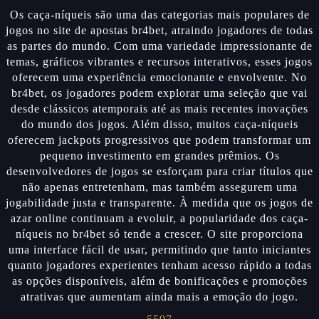
Os caça-níqueis são uma das categorias mais populares de
jogos no site de apostas br4bet, atraindo jogadores de todas
as partes do mundo. Com uma variedade impressionante de
temas, gráficos vibrantes e recursos interativos, esses jogos
oferecem uma experiência emocionante e envolvente. No
br4bet, os jogadores podem explorar uma seleção que vai
desde clássicos atemporais até as mais recentes inovações
do mundo dos jogos. Além disso, muitos caça-níqueis
oferecem jackpots progressivos que podem transformar um
pequeno investimento em grandes prêmios. Os
desenvolvedores de jogos se esforçam para criar títulos que
não apenas entretenham, mas também assegurem uma
jogabilidade justa e transparente. À medida que os jogos de
azar online continuam a evoluir, a popularidade dos caça-
níqueis no br4bet só tende a crescer. O site proporciona
uma interface fácil de usar, permitindo que tanto iniciantes
quanto jogadores experientes tenham acesso rápido a todas
as opções disponíveis, além de bonificações e promoções
atrativas que aumentam ainda mais a emoção do jogo.