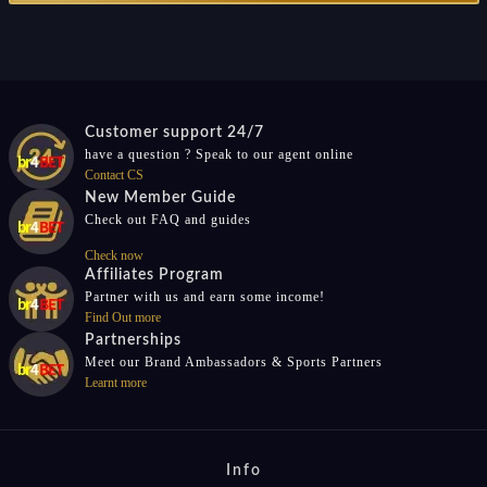
Customer support 24/7
have a question ? Speak to our agent online
Contact CS
New Member Guide
Check out FAQ and guides
Check now
Affiliates Program
Partner with us and earn some income!
Find Out more
Partnerships
Meet our Brand Ambassadors & Sports Partners
Learnt more
Info