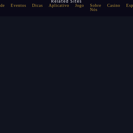
Related Sites
ade
Eventos
Dicas
Aplicativo
Jogo
Sobre
Casino
Esp
Nós