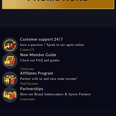
Customer support 24/7
have a question ? Speak to our agent online
Contact CS
New Member Guide
Check out FAQ and guides
Check now
Affiliates Program
Partner with us and earn some income!
Find Out more
Partnerships
Meet our Brand Ambassadors & Sports Partners
Learnt more