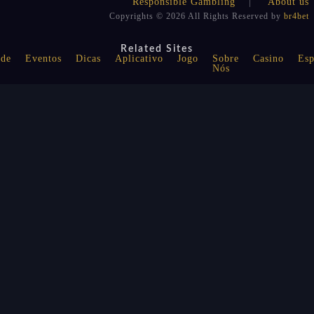
Responsible Gambling
About us
Copyrights © 2026 All Rights Reserved by
br4bet
Related Sites
ade
Eventos
Dicas
Aplicativo
Jogo
Sobre
Casino
Esp
Nós