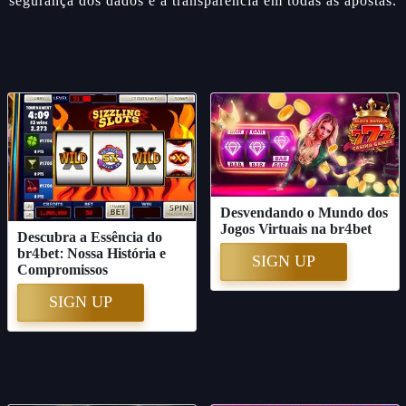
segurança dos dados e a transparência em todas as apostas.
Desvendando o Mundo dos
Jogos Virtuais na br4bet
Descubra a Essência do
br4bet: Nossa História e
SIGN UP
Compromissos
SIGN UP