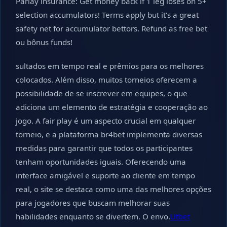
Parlay insurance: Get money back if 1 leg loses on 5+
selection accumulators! Terms apply but it's a great
safety net for accumulator bettors. Refund as free bet
ou bônus funds!
sultados em tempo real e prêmios para os melhores
colocados. Além disso, muitos torneios oferecem a
possibilidade de se inscrever em equipes, o que
adiciona um elemento de estratégia e cooperação ao
jogo. A fair play é um aspecto crucial em qualquer
torneio, e a plataforma br4bet implementa diversas
medidas para garantir que todos os participantes
tenham oportunidades iguais. Oferecendo uma
interface amigável e suporte ao cliente em tempo
real, o site se destaca como uma das melhores opções
para jogadores que buscam melhorar suas
habilidades enquanto se divertem. O envo.
Utbet