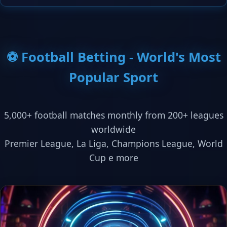
⚽ Football Betting - World's Most
Popular Sport
5,000+ football matches monthly from 200+ leagues
worldwide
Premier League, La Liga, Champions League, World
Cup e more