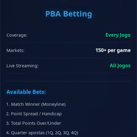
PBA Betting
Every Jogo
Coverage:
150+ per game
Markets:
All Jogos
Live Streaming:
Available Bets:
Match Winner (Moneyline)
Point Spread / Handicap
Total Points Over/Under
Quarter apostas (1Q, 2Q, 3Q, 4Q)