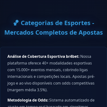
🏀 Categorias de Esportes -
Mercados Completos de Apostas
Análise de Cobertura Esportiva br4bet:
Nossa
plataforma oferece 40+ modalidades esportivas
com 15.000+ eventos mensais, cobrindo ligas
internacionais e competições locais. Apostas pré-
jogo e ao vivo disponíveis com odds competitivas
(margem média 3.5%).
Metodologia de Odds:
Sistema automatizado de
ajuste em tempo real baseado em algoritmos