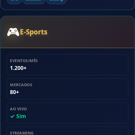
🎮
E-Sports
EVENTOS/MÊS
1.200+
MERCADOS
80+
AO VIVO
✓ Sim
STREAMING