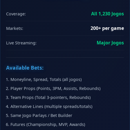
All 1,230 Jogos
Coverage:
200+ per game
Markets:
Major Jogos
Live Streaming:
Available Bets:
Moneyline, Spread, Totals (all jogos)
Player Props (Points, 3PM, Assists, Rebounds)
Team Props (Total 3-pointers, Rebounds)
Alternative Lines (multiple spreads/totals)
Same Jogo Parlays / Bet Builder
Futures (Championship, MVP, Awards)