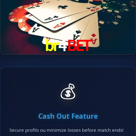
💰
Cash Out Feature
Secure profits ou minimize losses before match ends!