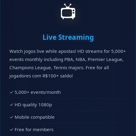
📺
Live Streaming
Watch jogos live while apostas! HD streams for 5,000+
events monthly including PBA, NBA, Premier League,
Champions League, Tennis majors. Free for all
jogadores com R$100+ saldo!
✓ 5,000+ events/month
✓ HD quality 1080p
✓ Mobile compatible
✓ Free for members