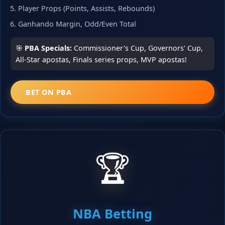
Player Props (Points, Assists, Rebounds)
Ganhando Margin, Odd/Even Total
🎯
PBA Specials:
Commissioner's Cup, Governors' Cup,
All-Star apostas, Finals series props, MVP apostas!
BET ON PBA
🏆
NBA Betting