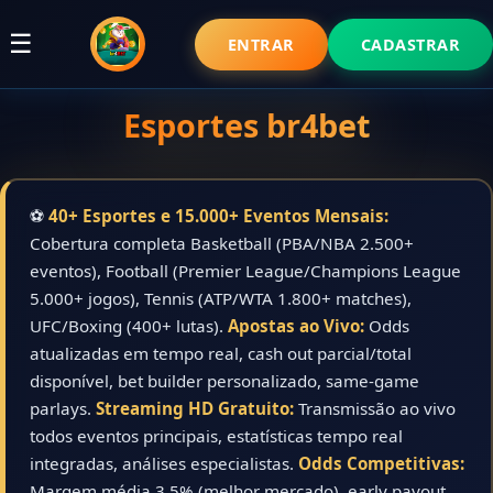
☰
ENTRAR
CADASTRAR
Esportes br4bet
⚽
40+ Esportes e 15.000+ Eventos Mensais:
Cobertura completa Basketball (PBA/NBA 2.500+
eventos), Football (Premier League/Champions League
5.000+ jogos), Tennis (ATP/WTA 1.800+ matches),
UFC/Boxing (400+ lutas).
Apostas ao Vivo:
Odds
atualizadas em tempo real, cash out parcial/total
disponível, bet builder personalizado, same-game
parlays.
Streaming HD Gratuito:
Transmissão ao vivo
todos eventos principais, estatísticas tempo real
integradas, análises especialistas.
Odds Competitivas:
Margem média 3.5% (melhor mercado), early payout