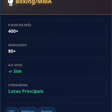
🥊
Boxing/MMA
EVENTOS/MÊS
400+
MERCADOS
80+
AO VIVO
✓ Sim
STREAMING
Lutas Principais
UFC
Bellator
Boxing