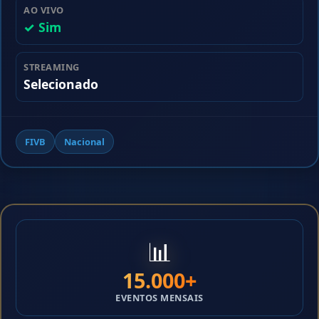
AO VIVO
✓ Sim
STREAMING
Selecionado
FIVB
Nacional
📊
15.000+
EVENTOS MENSAIS