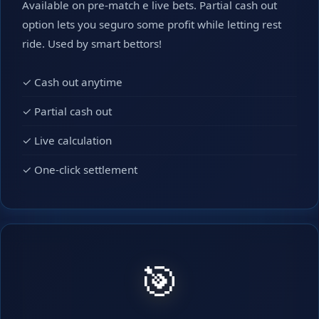
Available on pre-match e live bets. Partial cash out
option lets you seguro some profit while letting rest
ride. Used by smart bettors!
✓ Cash out anytime
✓ Partial cash out
✓ Live calculation
✓ One-click settlement
🎯