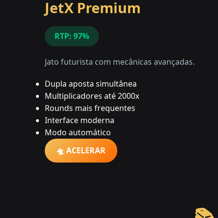
JetX Premium
RTP: 97%
Jato futurista com mecânicas avançadas.
Dupla aposta simultânea
Multiplicadores até 2000x
Rounds mais frequentes
Interface moderna
Modo automático
🛸 ACELERAR
📚