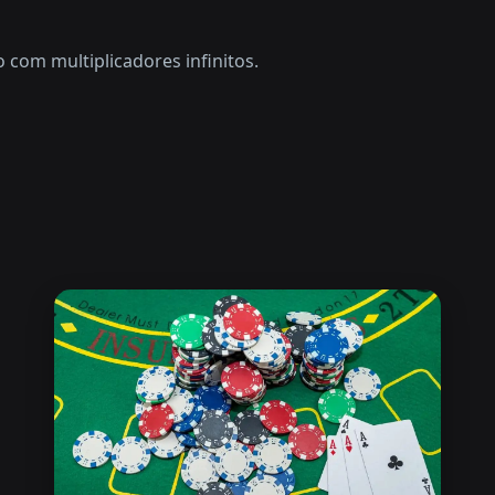
com multiplicadores infinitos.