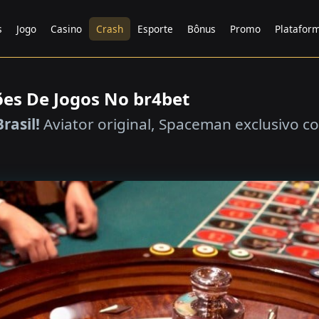
s
Jogo
Casino
Crash
Esporte
Bônus
Promo
Platafor
ões De Jogos No br4bet
rasil!
Aviator original, Spaceman exclusivo 