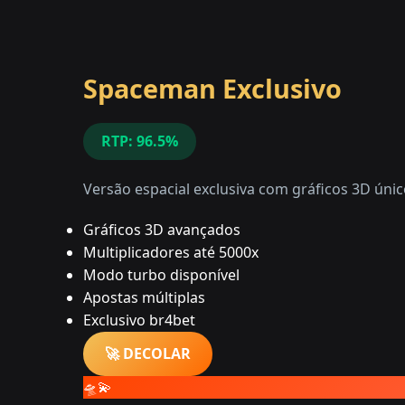
Spaceman Exclusivo
RTP: 96.5%
Versão espacial exclusiva com gráficos 3D únic
Gráficos 3D avançados
Multiplicadores até 5000x
Modo turbo disponível
Apostas múltiplas
Exclusivo br4bet
🚀 DECOLAR
🛸💫