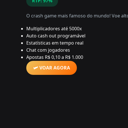
RTP: 97%
O crash game mais famoso do mundo! Voe alto 
Multiplicadores até 5000x
Auto cash out programável
Estatísticas em tempo real
Chat com jogadores
Apostas R$ 0,10 a R$ 1.000
🛩️ VOAR AGORA