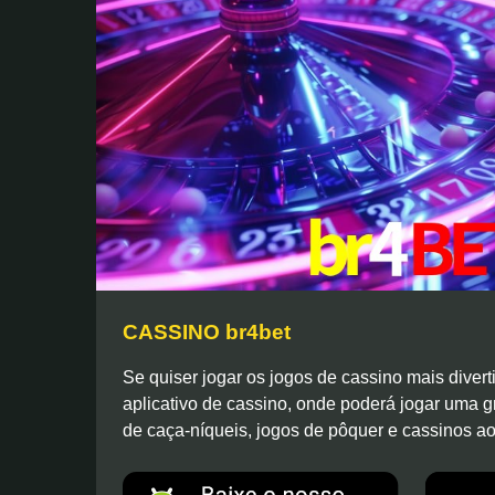
CASSINO br4bet
Se quiser jogar os jogos de cassino mais divert
aplicativo de cassino, onde poderá jogar uma 
de caça-níqueis, jogos de pôquer e cassinos ao