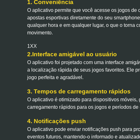
1. Conveniência
O aplicativo permite que você acesse os jogos de 
apostas esportivas diretamente do seu smartphone 
qualquer hora e em qualquer lugar, o que o torna 
movimento.
1XX
2.Interface amigável ao usuário
O aplicativo foi projetado com uma interface amigá
a localização rápida de seus jogos favoritos. Ele 
jogo perfeita e agradável.
3. Tempos de carregamento rápidos
O aplicativo é otimizado para dispositivos móveis,
carregamento rápidos para os jogos e períodos de
4. Notificações push
O aplicativo pode enviar notificações push para p
eventos futuros, mantendo-o informado e atualizad