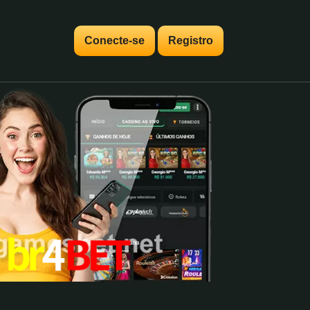
Conecte-se
Registro