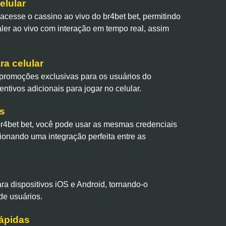
elular
 acesse o cassino ao vivo do br4bet bet, permitindo
ler ao vivo com interação em tempo real, assim
ra celular
 promoções exclusivas para os usuários do
entivos adicionais para jogar no celular.
os
br4bet bet, você pode usar as mesmas credenciais
cionando uma integração perfeita entre as
ara dispositivos iOS e Android, tornando-o
e usuários.
rápidas