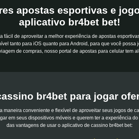
res apostas esportivas e jog
aplicativo br4bet bet!
 fácil de aproveitar a melhor experiência de apostas esportiva
ível tanto para iOS quanto para Android, para que você possa 
iagem de compras, nosso portal de apostas para celular tem al
cassino br4bet para jogar ofe
a maneira conveniente e flexível de aproveitar seus jogos de ca
gar em seus dispositivos móveis e querem ter a experiência do
das vantagens de usar o aplicativo de cassino br4bet bet: