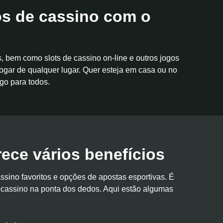
os de cassino com o
s, bem como slots de cassino on-line e outros jogos
jogar de qualquer lugar. Quer esteja em casa ou no
go para todos.
rece vários benefícios
ssino favoritos e opções de apostas esportivas. É
 cassino na ponta dos dedos. Aqui estão algumas