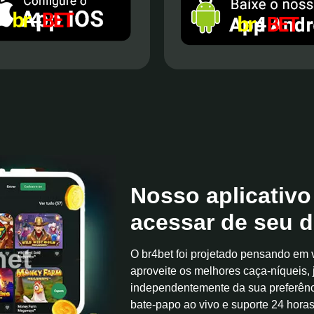
Nosso aplicativo 
acessar de seu d
O br4bet foi projetado pensando em 
aproveite os melhores caça-níqueis,
independentemente da sua preferênc
bate-papo ao vivo e suporte 24 horas