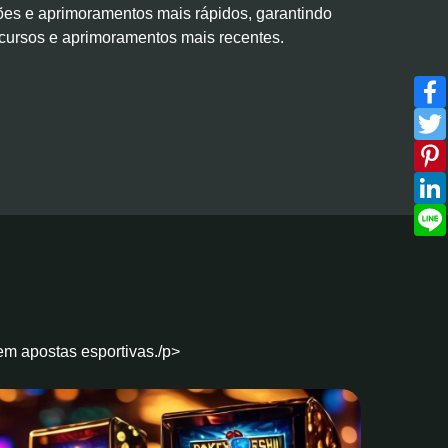
ções e aprimoramentos mais rápidos, garantindo
cursos e aprimoramentos mais recentes.
em apostas esportivas./p>